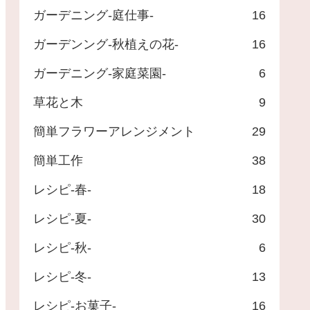
ガーデニング-庭仕事-
16
ガーデンング-秋植えの花-
16
ガーデニング-家庭菜園-
6
草花と木
9
簡単フラワーアレンジメント
29
簡単工作
38
レシピ-春-
18
レシピ-夏-
30
レシピ-秋-
6
レシピ-冬-
13
レシピ-お菓子-
16