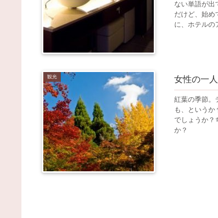
ない単語が出
だけど、始め
に、ホテルの
観光
女性の一人
紅葉の季節。
も、というか
でしょうか？
か？