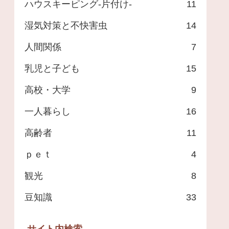
ハウスキーピング-片付け-
11
湿気対策と不快害虫
14
人間関係
7
乳児と子ども
15
高校・大学
9
一人暮らし
16
高齢者
11
ｐｅｔ
4
観光
8
豆知識
33
サイト内検索