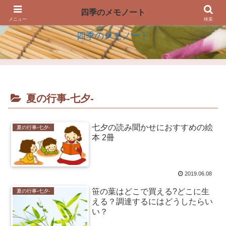
四季の生活を楽しむアイデアのメモノート
四季のメモノート
メニュー
検索
四季のメモノート
夏の行事-七夕-
七夕の読み聞かせにおすすめの絵
夏の行事-七夕-
本 2冊
2019.06.08
笹の葉はどこで買える?どこに生
夏の行事-七夕-
える？調達するにはどうしたらい
い？