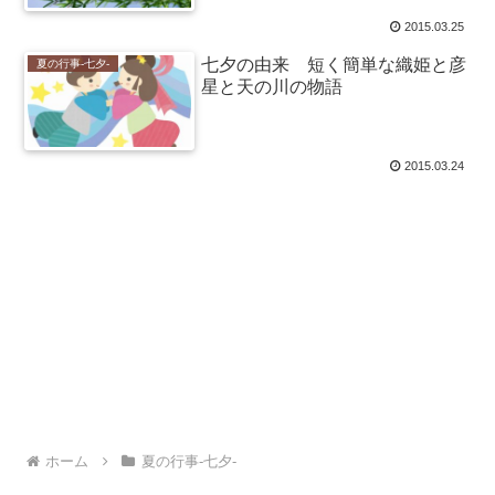
2015.03.25
七夕の由来 短く簡単な織姫と彦
夏の行事-七夕-
星と天の川の物語
2015.03.24
ホーム
夏の行事-七夕-