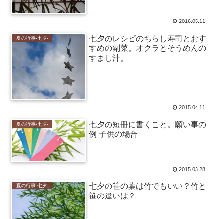
2016.05.11
七夕のレシピのちらし寿司とおす
夏の行事-七夕-
すめの副菜。オクラとそうめんの
すまし汁。
2015.04.11
七夕の短冊に書くこと。願い事の
夏の行事-七夕-
例 子供の場合
2015.03.28
七夕の笹の葉は竹でもいい？竹と
夏の行事-七夕-
笹の違いは？