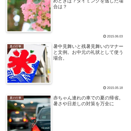
めどきは？タイミングを逃した場
合は？
2015.06.03
暑中見舞いと残暑見舞いのマナー
夏の行事
と文例。お中元の礼状として使う
場合。
2015.05.18
赤ちゃん連れの車での夏の帰省。
夏の行事
暑さや日差しの対策を万全に