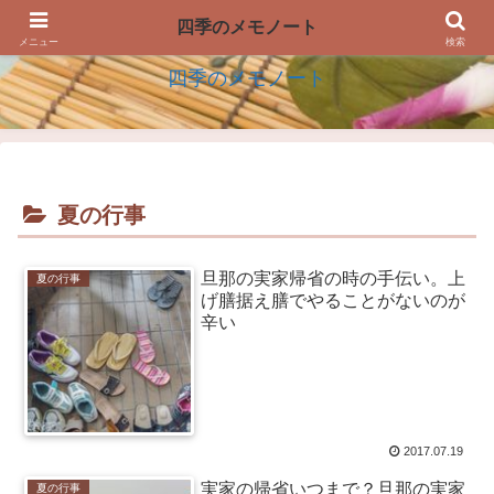
四季の生活を楽しむアイデアのメモノート
四季のメモノート
メニュー
検索
四季のメモノート
夏の行事
旦那の実家帰省の時の手伝い。上
夏の行事
げ膳据え膳でやることがないのが
辛い
2017.07.19
実家の帰省いつまで？旦那の実家
夏の行事