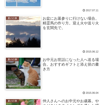
2017.07.11
お盆にお墓参りに行けない場合。
夏の行事
精霊馬の作り方。迎え火や送り火
を玄関先で。
2015.06.12
お中元お世話になった人へ送る場
夏の行事
合。おすすめギフトと添え状の書
き方
2015.06.04
仲人さんへのお中元やお歳暮。や
夏の行事