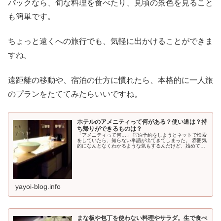
パックなら、旬な料理を食べたり、見頃の景色を見ること
も簡単です。
ちょっと遠くへの旅行でも、気軽に出かけることができま
すね。
遠距離の移動や、宿泊の仕方に慣れたら、本格的に一人旅
のプランをたててみたらいいですね。
ホテルのアメニティって何がある？使い道は？持
ち帰りができるものは？
「アメニティって何…」 宿泊予約をしようとネットで検索
をしていたら、知らない単語が出てきてしまった。 雰囲気
的になんとなくわかるような気もするんだけど、始めての
一人旅だし、なんとなく不安になってしまう。 そんな人の
為に、ホテルのアメニティについて説明しますね
yayoi-blog.info
まな板や包丁を使わない料理やサラダ。生で食べ