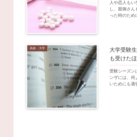
人や恋人もい
し、親御さん
った時のため
高校・大学
大学受験生
も受けたほ
受験シーズン
ンザには、何
いためにも適