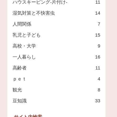
ハウスキーピング-片付け-
11
湿気対策と不快害虫
14
人間関係
7
乳児と子ども
15
高校・大学
9
一人暮らし
16
高齢者
11
ｐｅｔ
4
観光
8
豆知識
33
サイト内検索