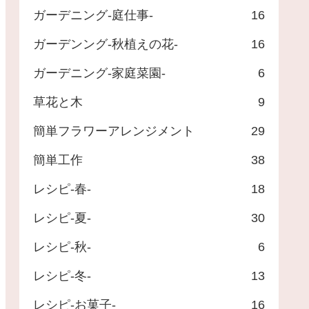
ガーデニング-庭仕事-
16
ガーデンング-秋植えの花-
16
ガーデニング-家庭菜園-
6
草花と木
9
簡単フラワーアレンジメント
29
簡単工作
38
レシピ-春-
18
レシピ-夏-
30
レシピ-秋-
6
レシピ-冬-
13
レシピ-お菓子-
16