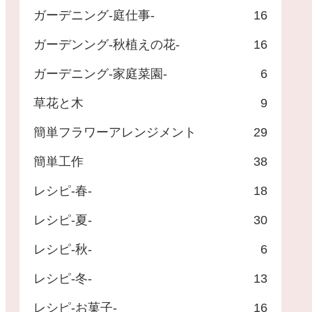
ガーデニング-庭仕事-
16
ガーデンング-秋植えの花-
16
ガーデニング-家庭菜園-
6
草花と木
9
簡単フラワーアレンジメント
29
簡単工作
38
レシピ-春-
18
レシピ-夏-
30
レシピ-秋-
6
レシピ-冬-
13
レシピ-お菓子-
16