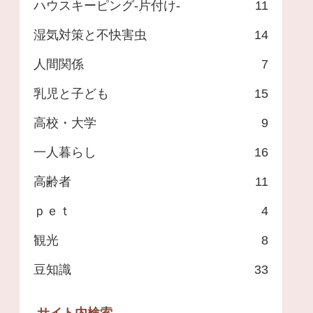
ハウスキーピング-片付け-
11
湿気対策と不快害虫
14
人間関係
7
乳児と子ども
15
高校・大学
9
一人暮らし
16
高齢者
11
ｐｅｔ
4
観光
8
豆知識
33
サイト内検索