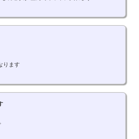
なります
す
。