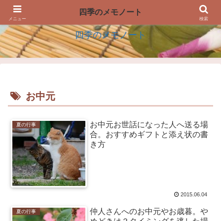
四季の生活を楽しむアイデアのメモノート
四季のメモノート
メニュー
検索
四季のメモノート
お中元
お中元お世話になった人へ送る場
夏の行事
合。おすすめギフトと添え状の書
き方
2015.06.04
仲人さんへのお中元やお歳暮。や
夏の行事