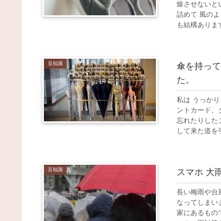
燥させないと
詰めて 風の
も結構ありま
豆知識
傘を持って
た。
私は うっか
ントカード、
忘れたりした
して来た道を
できないかと
豆知識
スマホ 大
長い梅雨や台
なってしまい
家にあるもの