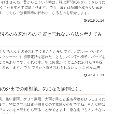
いけませんね。昔からこういう時は、靴に新聞紙をぎゅうぎゅうに
よく当たる場所で乾燥させます。でも、最近は新聞を取らない家庭
す。こちらでは新聞紙の代わりになるものを紹介します。
2019.06.14
帰るのを忘れるので 置き忘れない方法を考えてみ
りといろんなものを忘れてくることが多いです。バスカードやポイ
タクシーの中に携帯電話を忘れたことも、バス停の椅子にバッグを
こともあります。それに傘。年に何度かは どこかに忘れた傘を探
引き返します。でも できたら置き忘れをしないように 何か工夫が
 私なりにちょっと考えてみました。
2019.06.13
雨の外出での雨対策。気になる操作性も。
風。集中豪雨、ゲリラ豪雨。大雨が降ると服も荷物もびっしょりに
ます。特にスマホは電子機器なので故障が心配ですね。そんな時は
でスマホを水濡れから守ることができます。急な雨でも大丈夫なス