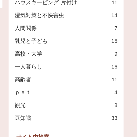
ハウスキーピング-片付け-
11
湿気対策と不快害虫
14
人間関係
7
乳児と子ども
15
高校・大学
9
一人暮らし
16
高齢者
11
ｐｅｔ
4
観光
8
豆知識
33
サイト内検索