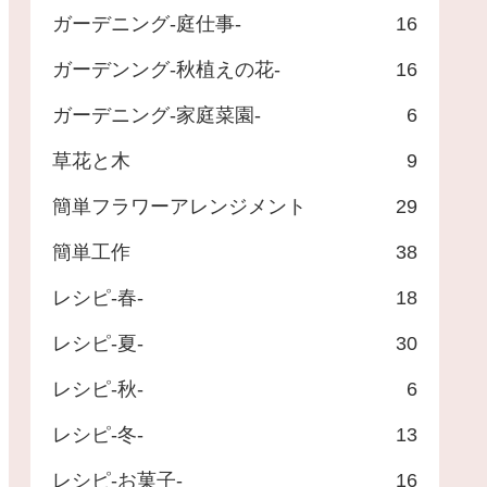
ガーデニング-庭仕事-
16
ガーデンング-秋植えの花-
16
ガーデニング-家庭菜園-
6
草花と木
9
簡単フラワーアレンジメント
29
簡単工作
38
レシピ-春-
18
レシピ-夏-
30
レシピ-秋-
6
レシピ-冬-
13
レシピ-お菓子-
16