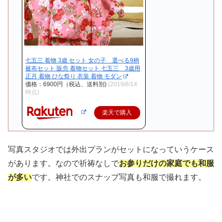
七五三 着物 3歳 セット 女の子 選べる9柄
被布セット 販売 着物セット 七五三 3歳用
正月 着物 ひな祭り 衣装 着物 モダン
価格：6900円（税込、送料別)
(2019/6/14
時点)
楽天で購入
写真スタジオでは外出プランがセットになっていうケース
があります。なので祈祷なしで
お参りだけの家庭でも和服
が多い
です。神社でのスナップ写真も和服で撮れます。