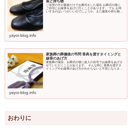
装と持ち物
ご近所の方が家族だけでお葬式をした場合 お葬式の後に
ご自宅にお線香をあげに行くことがあります。 でも お伺
いするのはいつがいいのでしょうか。また服装や持ち物は
どうしたらいいのかしょうか。 家族葬の葬儀後の弔問のタ
イミングや服や持参するものについてまとめました。
yayoi-blog.info
家族葬の葬儀後の弔問 香典を渡すタイミングと
線香のあげ方
家族葬の場合、お葬式の後に故人の自宅でお線香をあげさ
せていただくことがあります。 そんな時に 香典を渡すタ
イミングやお線香のあげ方がわからないと不安になります
よね。 葬儀後の弔問の香典やお線香についてまとめまし
た。
yayoi-blog.info
おわりに