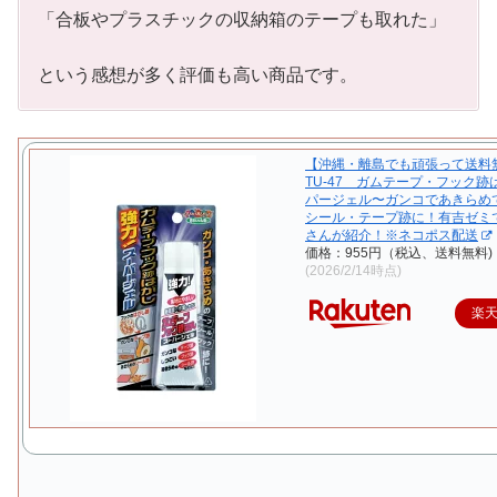
「合板やプラスチックの収納箱のテープも取れた」
という感想が多く評価も高い商品です。
【沖縄・離島でも頑張って送料
TU-47 ガムテープ・フック跡
パージェル〜ガンコであきらめ
シール・テープ跡に！有吉ゼミ
さんが紹介！※ネコポス配送
価格：955円（税込、送料無料)
(2026/2/14時点)
楽