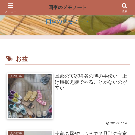
四季の生活を楽しむアイデアのメモノート
四季のメモノート
メニュー
検索
四季のメモノート
お盆
旦那の実家帰省の時の手伝い。上
夏の行事
げ膳据え膳でやることがないのが
辛い
2017.07.19
実家の帰省いつまで？旦那の実家
夏の行事