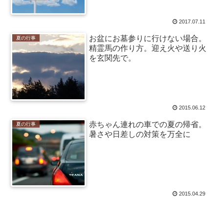
2017.07.11
お盆にお墓参りに行けない場合。
夏の行事
精霊馬の作り方。迎え火や送り火
を玄関先で。
2015.06.12
赤ちゃん連れの車での夏の帰省。
夏の行事
暑さや日差しの対策を万全に
2015.04.29