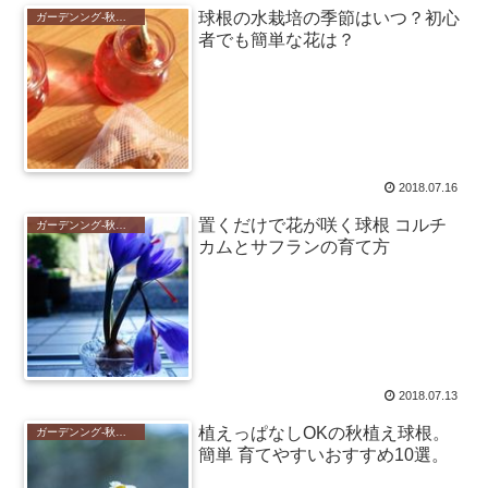
球根の水栽培の季節はいつ？初心
ガーデンング-秋植えの花-
者でも簡単な花は？
2018.07.16
置くだけで花が咲く球根 コルチ
ガーデンング-秋植えの花-
カムとサフランの育て方
2018.07.13
植えっぱなしOKの秋植え球根。
ガーデンング-秋植えの花-
簡単 育てやすいおすすめ10選。