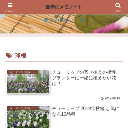
四季の生活を楽しむアイデアのメモノート
四季のメモノート
メニュー
検索
四季のメモノート
球根
チューリップの寄せ植えの相性。
ガーデンング-秋植えの花-
プランターに一緒に植えたい花
は？
2019.06.18
チューリップ 2019年秋植え 気に
ガーデンング-秋植えの花-
なる10品種