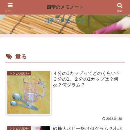
四季の生活を楽しむアイデアのメモノート
四季のメモノート
メニュー
検索
四季のメモノート
量る
４分の1カップってどのくらい？
レシピ-お菓子-
３分の1、２分の1カップは？何
㏄？何グラム？
2018.04.30
砂糖大さじ一杯は何グラム？小さ
レシピ-お菓子-