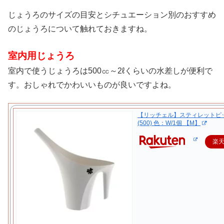
じょうろのサイズの目安とシチュエーション別のおすすめ
のじょうろについて触れておきますね。
室内用じょうろ
室内で使うじょうろは500㏄～2ℓくらいの水差しが便利で
す。おしゃれでかわいいものが良いですよね。
【リッチェル】スティレットピ
(500) 色：W/1個 【M】
楽