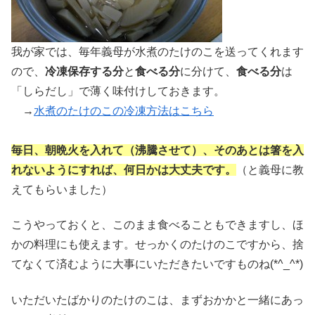
我が家では、毎年義母が水煮のたけのこを送ってくれます
ので、
冷凍保存する分
と
食べる分
に分けて、
食べる分
は
「しらだし」で薄く味付けしておきます。
→
水煮のたけのこの冷凍方法はこちら
毎日、朝晩火を入れて（沸騰させて）、そのあとは箸を入
れないようにすれば、何日かは大丈夫です。
（と義母に教
えてもらいました）
こうやっておくと、このまま食べることもできますし、ほ
かの料理にも使えます。せっかくのたけのこですから、捨
てなくて済むように大事にいただきたいですものね(*^_^*)
いただいたばかりのたけのこは、まずおかかと一緒にあっ