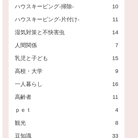
ハウスキーピング-掃除-
10
ハウスキーピング-片付け-
11
湿気対策と不快害虫
14
人間関係
7
乳児と子ども
15
高校・大学
9
一人暮らし
16
高齢者
11
ｐｅｔ
4
観光
8
豆知識
33