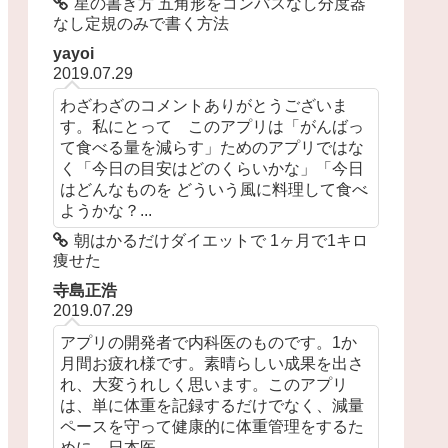
星の書き方 五角形をコンパスなし分度器
なし定規のみで書く方法
yayoi
2019.07.29
わざわざのコメントありがとうございま
す。私にとって このアプリは「がんばっ
て食べる量を減らす」ためのアプリではな
く「今日の目安はどのくらいかな」「今日
はどんなものを どういう風に料理して食べ
ようかな？...
朝はかるだけダイエットで 1ヶ月で1キロ
痩せた
寺島正浩
2019.07.29
アプリの開発者で内科医のものです。1か
月間お疲れ様です。素晴らしい成果を出さ
れ、大変うれしく思います。このアプリ
は、単に体重を記録するだけでなく、減量
ペースを守って健康的に体重管理をするた
めに、日本医...