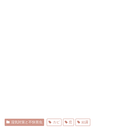
湿気対策と不快害虫
カビ
窓
結露