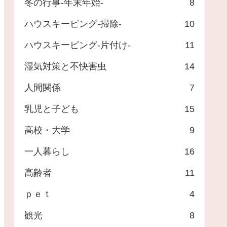
冬の行事-年末年始-
8
ハウスキーピング-掃除-
10
ハウスキーピング-片付け-
11
湿気対策と不快害虫
14
人間関係
7
乳児と子ども
15
高校・大学
9
一人暮らし
16
高齢者
11
ｐｅｔ
4
観光
8