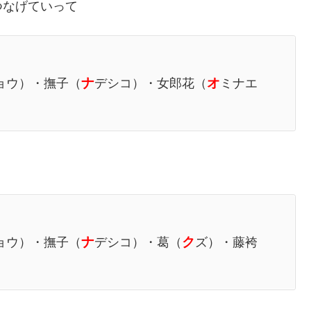
つなげていって
ナ
オ
ョウ）・撫子（
デシコ）・女郎花（
ミナエ
ナ
ク
ョウ）・撫子（
デシコ）・葛（
ズ）・藤袴