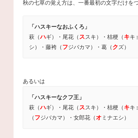
秋の七草の覚え方は、一番最初の文字だけを
「ハスキーなおふくろ」
ハ
ス
キ
萩（
ギ）・尾花（
スキ）・桔梗（
キ
フ
ク
シ）・藤袴（
ジバカマ）・葛（
ズ）
あるいは
「ハスキーなクフ王」
ハ
ス
キ
萩（
ギ）・尾花（
スキ）・桔梗（
キ
フ
オ
（
ジバカマ）・女郎花（
ミナエシ）