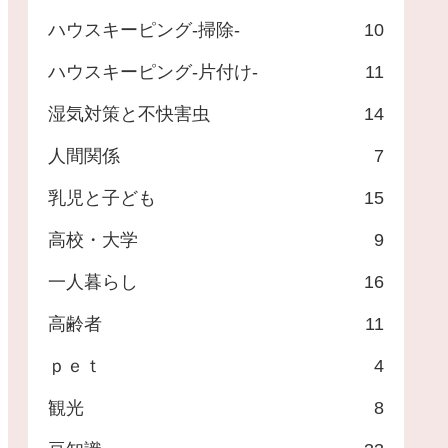
ハウスキーピング-掃除-
10
ハウスキーピング-片付け-
11
湿気対策と不快害虫
14
人間関係
7
乳児と子ども
15
高校・大学
9
一人暮らし
16
高齢者
11
ｐｅｔ
4
観光
8