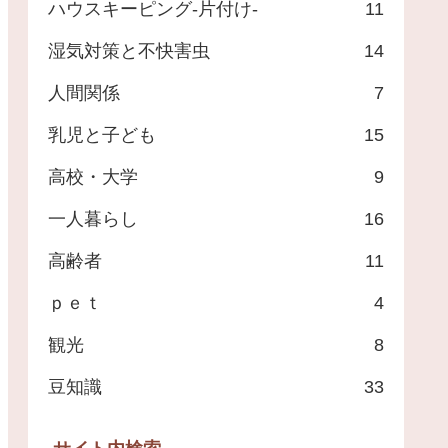
ハウスキーピング-片付け-
11
湿気対策と不快害虫
14
人間関係
7
乳児と子ども
15
高校・大学
9
一人暮らし
16
高齢者
11
ｐｅｔ
4
観光
8
豆知識
33