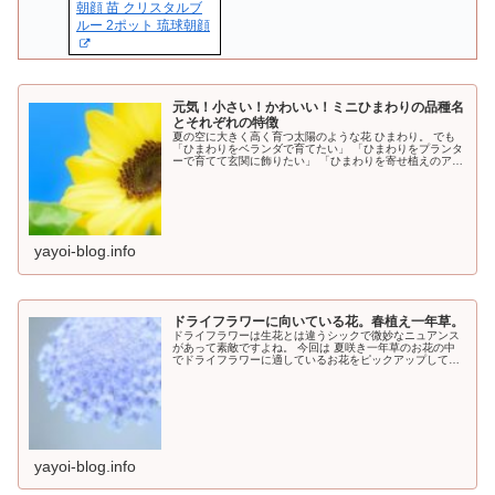
朝顔 苗 クリスタルブ
ルー 2ポット 琉球朝顔
元気！小さい！かわいい！ミニひまわりの品種名
とそれぞれの特徴
夏の空に大きく高く育つ太陽のような花 ひまわり。 でも
「ひまわりをベランダで育てたい」 「ひまわりをプランタ
ーで育てて玄関に飾りたい」 「ひまわりを寄せ植えのアク
セントに使いたい」 「ひまわりをマグカップくらいの大き
さの植木鉢で育ててテーブルに飾りたい」 って思うことも
ありますよね。 ひまわりを低く育てたい、という方のため
に矮性種のひまわりの種類の紹介をします。
yayoi-blog.info
ドライフラワーに向いている花。春植え一年草。
ドライフラワーは生花とは違うシックで微妙なニュアンス
があって素敵ですよね。 今回は 夏咲き一年草のお花の中
でドライフラワーに適しているお花をピックアップして紹
介したいと思います。 初夏から秋にかけて咲くお花は ド
ライにしておくとハロウィンやクリスマスの時期にスワッ
グやリースを作るのに便利です。
yayoi-blog.info