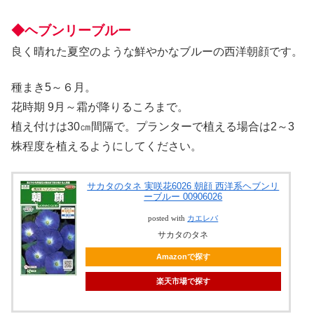
◆ヘブンリーブルー
良く晴れた夏空のような鮮やかなブルーの西洋朝顔です。
種まき5～６月。
花時期 9月～霜が降りるころまで。
植え付けは30㎝間隔で。プランターで植える場合は2～3
株程度を植えるようにしてください。
サカタのタネ 実咲花6026 朝顔 西洋系ヘブンリ
ーブルー 00906026
posted with
カエレバ
サカタのタネ
Amazonで探す
楽天市場で探す