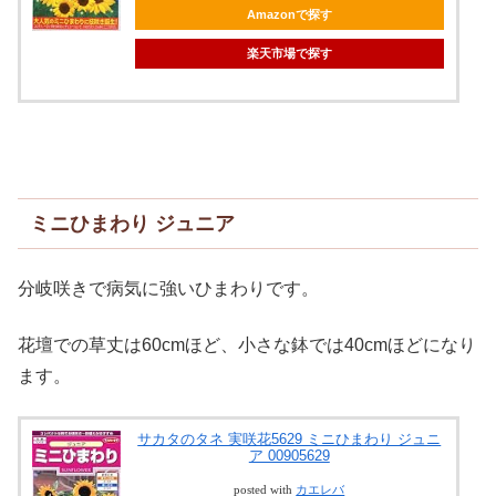
Amazonで探す
楽天市場で探す
ミニひまわり ジュニア
分岐咲きで病気に強いひまわりです。
花壇での草丈は60cmほど、小さな鉢では40cmほどになり
ます。
サカタのタネ 実咲花5629 ミニひまわり ジュニ
ア 00905629
posted with
カエレバ