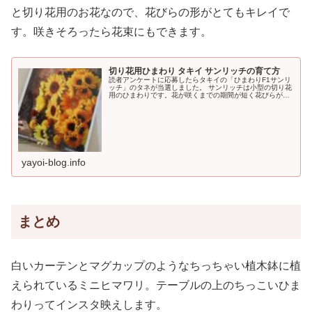
と切り花用のお花なので、花びらの形がとてもキレイで
す。咲きそろったら花束にもできます。
切り花用ひまわり タキイ サンリッチの育て方
読者アンケートに応募したらタキイの「ひまわりF1サンリ
ッチ」のタネが当選しました。 サンリッチは小型の切り花
用のひまわりです。花が咲くまでの期間が短く花びらがと
てもキレイでプランターなどでも育てられます。 タキイの
「サンリッチ」の育て方をまとめました
yayoi-blog.info
まとめ
白いカーテンとマグカップのようなちっちゃい植木鉢に植
えられているミニヒマワリ。テーブルの上のちっこいひま
わりってインスタ映えします。