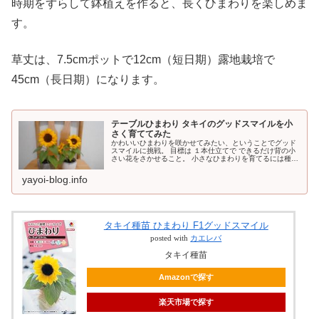
時期をずらして鉢植えを作ると、長くひまわりを楽しめま
す。
草丈は、7.5cmポットで12cm（短日期）露地栽培で
45cm（長日期）になります。
テーブルひまわり タキイのグッドスマイルを小
さく育ててみた
かわいいひまわりを咲かせてみたい、ということでグッド
スマイルに挑戦。 目標は １本仕立てで できるだけ背の小
さい花をさかせること。 小さなひまわりを育てるには種ま
きの時期とか鉢の大きさとかの条件があるんですが 割と簡
単にお花が咲く品種なので 今年はとにかくたくさん作って
yayoi-blog.info
みようと思っています。 グッドスマイルの種まきや成長の
様子の栽培記録です。
タキイ種苗 ひまわり F1グッドスマイル
posted with
カエレバ
タキイ種苗
Amazonで探す
楽天市場で探す