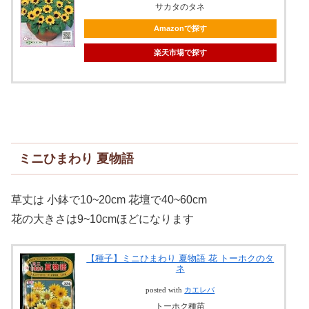
サカタのタネ
Amazonで探す
楽天市場で探す
ミニひまわり 夏物語
草丈は 小鉢で10~20cm 花壇で40~60cm
花の大きさは9~10cmほどになります
【種子】ミニひまわり 夏物語 花 トーホクのタ
ネ
posted with
カエレバ
トーホク種苗