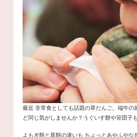
最近 非常食としても話題の草だんご。端午の
ど同じ気がしませんか？うぐいす餅や笹団子
よもぎ餅と草餅の違いも ちょっとあやふやな