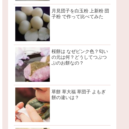
月見団子を白玉粉 上新粉 団
子粉 で作って比べてみた
桜餅は なぜピンク色？匂い
の元は何？どうしてつぶつ
ぶのお餅なの？
草餅 草大福 草団子 よもぎ
餅の違いは？