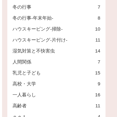
冬の行事
7
冬の行事-年末年始-
8
ハウスキーピング-掃除-
10
ハウスキーピング-片付け-
11
湿気対策と不快害虫
14
人間関係
7
乳児と子ども
15
高校・大学
9
一人暮らし
16
高齢者
11
ｐｅｔ
4