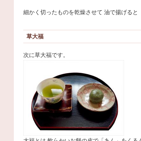
細かく切ったものを乾燥させて 油で揚げると
草大福
次に草大福です。
大福とは 軟らかいお餅の皮で「あん」をくる