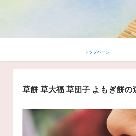
トップページ
草餅 草大福 草団子 よもぎ餅