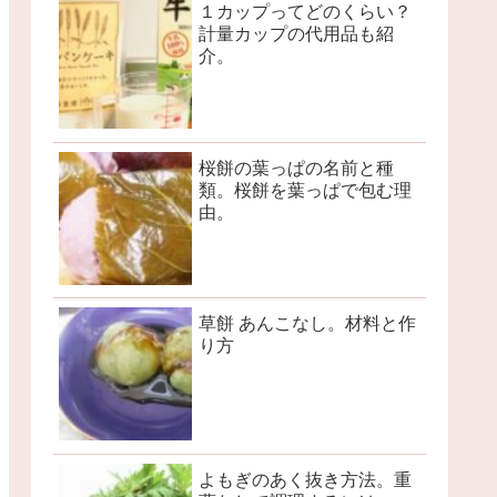
１カップってどのくらい？
計量カップの代用品も紹
介。
桜餅の葉っぱの名前と種
類。桜餅を葉っぱで包む理
由。
草餅 あんこなし。材料と作
り方
よもぎのあく抜き方法。重