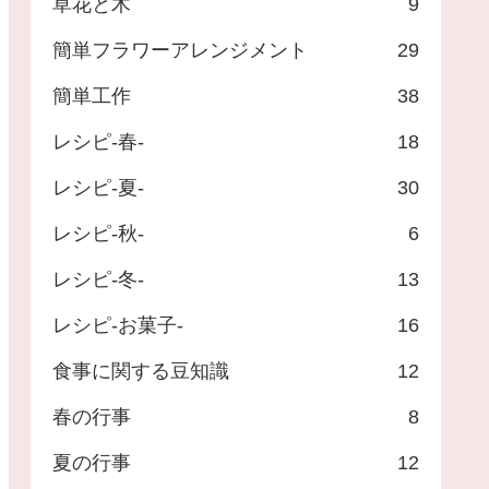
草花と木
9
簡単フラワーアレンジメント
29
簡単工作
38
レシピ-春-
18
レシピ-夏-
30
レシピ-秋-
6
レシピ-冬-
13
レシピ-お菓子-
16
食事に関する豆知識
12
春の行事
8
夏の行事
12