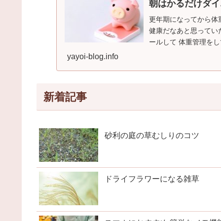
朝はかるだけダイ
更年期になってから体
健康だなあと思っていたので。 スマホに「朝はかるだけダ
ールして 体重管理をしてみました。 目標は1ヶ月
まとめました。
yayoi-blog.info
新着記事
砂利の庭の草むしりのコツ
ドライフラワーになる雑草