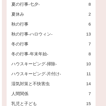
夏の行事-七夕-
8
夏休み
2
秋の行事
6
秋の行事-ハロウィン-
13
冬の行事
7
冬の行事-年末年始-
8
ハウスキーピング-掃除-
10
ハウスキーピング-片付け-
11
湿気対策と不快害虫
14
人間関係
7
乳児と子ども
15