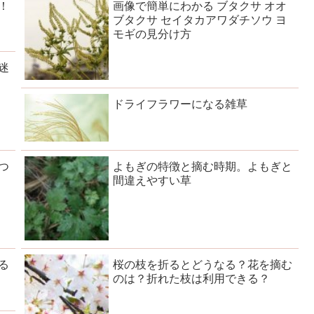
！
画像で簡単にわかる ブタクサ オオ
コ
ブタクサ セイタカアワダチソウ ヨ
モギの見分け方
迷
ドライフラワーになる雑草
つ
よもぎの特徴と摘む時期。よもぎと
間違えやすい草
る
桜の枝を折るとどうなる？花を摘む
のは？折れた枝は利用できる？